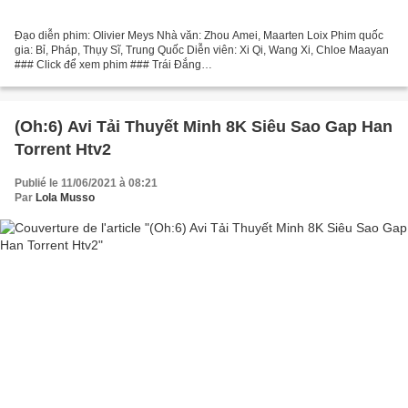
Đạo diễn phim: Olivier Meys Nhà văn: Zhou Amei, Maarten Loix Phim quốc
gia: Bỉ, Pháp, Thụy Sĩ, Trung Quốc Diễn viên: Xi Qi, Wang Xi, Chloe Maayan
### Click để xem phim ### Trái Đắng
@@@@@@@@@@@@@@@@@@@@@@@@@@@@@@@@@
Thể loại: Kịch, Tiêu đề phim: Trái...
(Oh:6) Avi Tải Thuyết Minh 8K Siêu Sao Gap Han
Torrent Htv2
Publié le 11/06/2021 à 08:21
Par
Lola Musso