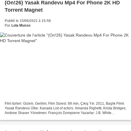
(On!26) Yasak Randevu Mp4 For Phone 2K HD
Torrent Magnet
Publié le 15/06/2021 à 15:58
Par
Lola Musso
Film türleri: Gizem, Gerilim, Film Süresi: 89 min, Çıkış Yılı: 2011, Başlık Filmi:
Yasak Randevu Ülke: Kanada List of actors: Amanda Righetti, Krista Bridges,
Andrew Shaver Yönetmen: François Dompierre Yazarlar: J.B. White
@@@@@@@@@@@@@@@@@@@@@@@@@@@@@@@@@...