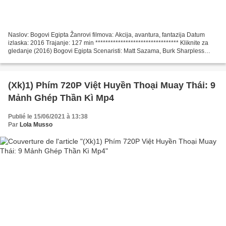
Naslov: Bogovi Egipta Žanrovi filmova: Akcija, avantura, fantazija Datum
izlaska: 2016 Trajanje: 127 min ********************************* Kliknite za
gledanje (2016) Bogovi Egipta Scenaristi: Matt Sazama, Burk Sharpless
Redatelj: Alex Proyas Glumci:...
(Xk)1) Phím 720P Việt Huyền Thoại Muay Thái: 9
Mảnh Ghép Thần Kì Mp4
Publié le 15/06/2021 à 13:38
Par
Lola Musso