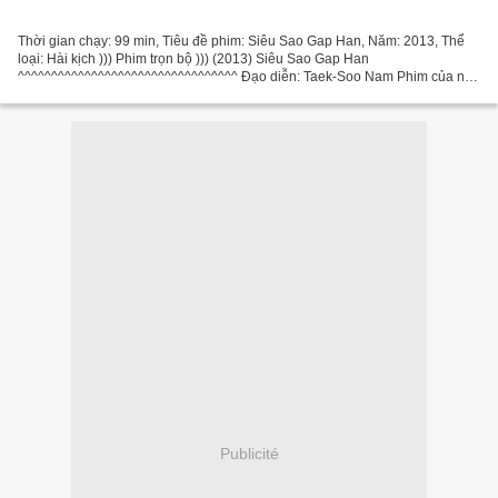
Thời gian chạy: 99 min, Tiêu đề phim: Siêu Sao Gap Han, Năm: 2013, Thể
loại: Hài kịch ))) Phim trọn bộ ))) (2013) Siêu Sao Gap Han
^^^^^^^^^^^^^^^^^^^^^^^^^^^^^^^^^ Đạo diễn: Taek-Soo Nam Phim của nhà
văn: Taek-Soo Nam Quốc gia: Nam Triều Tiên Diễn viên...
Publicité