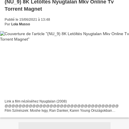
(NU_9) 8K Letöltés Nyugtalan Mkv Online Tv
Torrent Magnet
Publié le 15/06/2021 à 13:48
Par
Lola Musso
Link a film nézéséhez Nyugtalan (2008)
@@@@@@@@@@@@@@@@@@@@@@@@@@@@@@@@@
Film Színészek: Moshe Ivgy, Ran Danker, Karen Young Országokban
készült: Izrael, Németország, Franciaország, Kanada, Belgium Írók Film:
Amos Kollek Film rendező: Amos Kollek Film...