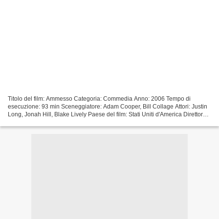
Titolo del film: Ammesso Categoria: Commedia Anno: 2006 Tempo di
esecuzione: 93 min Sceneggiatore: Adam Cooper, Bill Collage Attori: Justin
Long, Jonah Hill, Blake Lively Paese del film: Stati Uniti d'America Direttore
del film: Steve Pink *********************************...