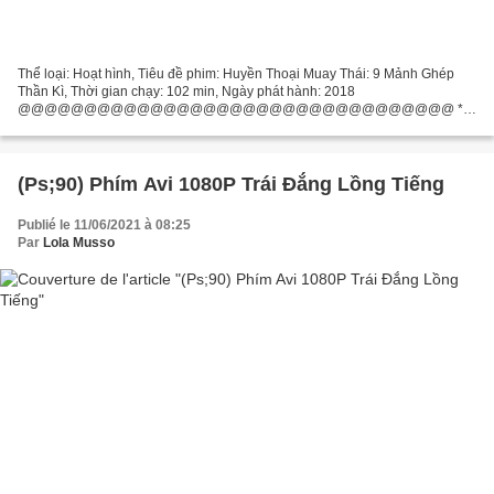
Thể loại: Hoạt hình, Tiêu đề phim: Huyền Thoại Muay Thái: 9 Mảnh Ghép
Thần Kì, Thời gian chạy: 102 min, Ngày phát hành: 2018
@@@@@@@@@@@@@@@@@@@@@@@@@@@@@@@@@ ***
Nhấp vào liên kết *** Huyền Thoại Muay Thái: 9 Mảnh Ghép Thần Kì Đạo
diễn phim: , Sản xuất...
(Ps;90) Phím Avi 1080P Trái Đắng Lồng Tiếng
Publié le 11/06/2021 à 08:25
Par
Lola Musso