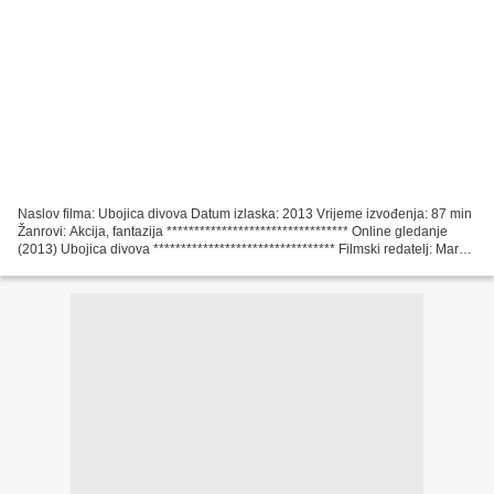
Naslov filma: Ubojica divova Datum izlaska: 2013 Vrijeme izvođenja: 87 min
Žanrovi: Akcija, fantazija ********************************* Online gledanje
(2013) Ubojica divova ********************************* Filmski redatelj: Mark
Atkins Zemlja: SAD Filmovi:...