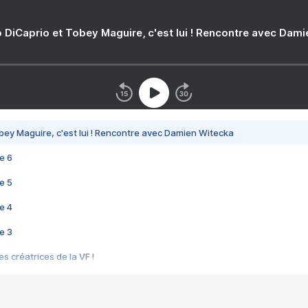
 DiCaprio et Tobey Maguire, c'est lui ! Rencontre avec Dam
bey Maguire, c'est lui ! Rencontre avec Damien Witecka
e 6
e 5
e 4
e 3
s créatrices de la VF !
e 2
e 1