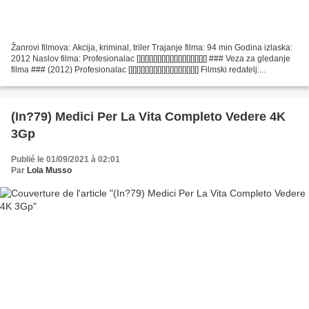
Žanrovi filmova: Akcija, kriminal, triler Trajanje filma: 94 min Godina izlaska:
2012 Naslov filma: Profesionalac [][][][][][][][][][][][][][][][][] ### Veza za gledanje
filma ### (2012) Profesionalac [][][][][][][][][][][][][][][][][] Filmski redatelj:...
(In?79) Medici Per La Vita Completo Vedere 4K
3Gp
Publié le 01/09/2021 à 02:01
Par
Lola Musso