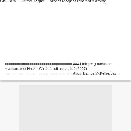
================================= ### Link per guardare o
scaricare ### Hack! - Chi farà l'ultimo taglio? (2007)
================================= Attori: Danica McKellar, Jay
Kenneth Johnson, Juliet Landau Scrittori: Matt Flynn Paese del film: Stati...