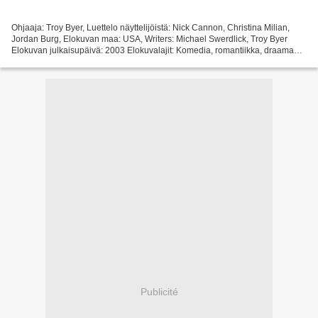
Ohjaaja: Troy Byer, Luettelo näyttelijöistä: Nick Cannon, Christina Milian,
Jordan Burg, Elokuvan maa: USA, Writers: Michael Swerdlick, Troy Byer
Elokuvan julkaisupäivä: 2003 Elokuvalajit: Komedia, romantiikka, draama
Kesto: 100 min Otsikko elokuva: Rahalla...
Publicité