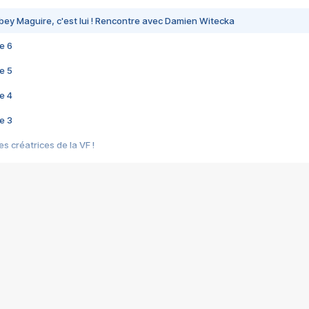
bey Maguire, c'est lui ! Rencontre avec Damien Witecka
e 6
e 5
e 4
e 3
s créatrices de la VF !
e 2
e 1
e Mektoub My Love arrive enfin ! Rencontre avec Shaïn Boumedine et Sal
i : après Toni en famille
elle réalise le bouleversant Dites lui que je l'aime
ais ! Rencontre autour de Vie privée de Rebecca Zlotowski