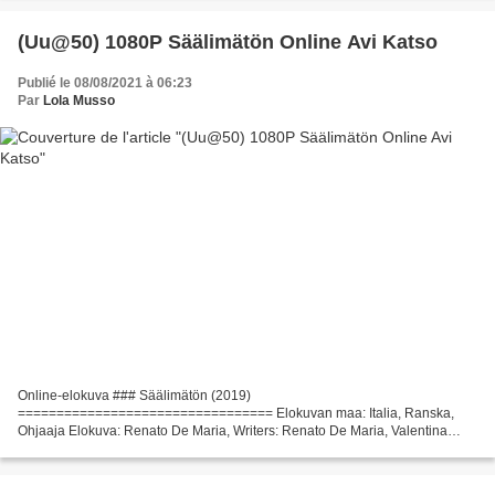
(Uu@50) 1080P Säälimätön Online Avi Katso
Publié le 08/08/2021 à 06:23
Par
Lola Musso
Online-elokuva ### Säälimätön (2019)
================================= Elokuvan maa: Italia, Ranska,
Ohjaaja Elokuva: Renato De Maria, Writers: Renato De Maria, Valentina
Strada, Näyttelijät: Riccardo Scamarcio, Sara Serraiocco, Alessio Praticò
Vuosi...