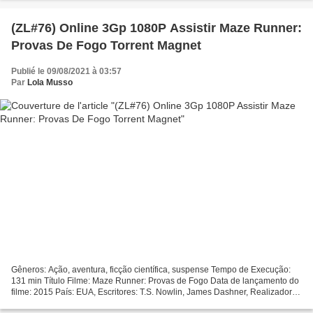
(ZL#76) Online 3Gp 1080P Assistir Maze Runner:
Provas De Fogo Torrent Magnet
Publié le 09/08/2021 à 03:57
Par
Lola Musso
Gêneros: Ação, aventura, ficção científica, suspense Tempo de Execução:
131 min Título Filme: Maze Runner: Provas de Fogo Data de lançamento do
filme: 2015 País: EUA, Escritores: T.S. Nowlin, James Dashner, Realizador:
Wes Ball, Atores: Dylan O'Brien,...