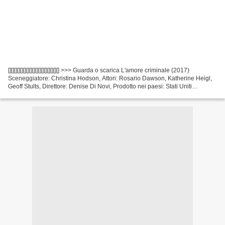
[][][][][][][][][][][][][][][][][] >>> Guarda o scarica L'amore criminale (2017)
Sceneggiatore: Christina Hodson, Attori: Rosario Dawson, Katherine Heigl,
Geoff Stults, Direttore: Denise Di Novi, Prodotto nei paesi: Stati Uniti
d'America Uscita del film:...