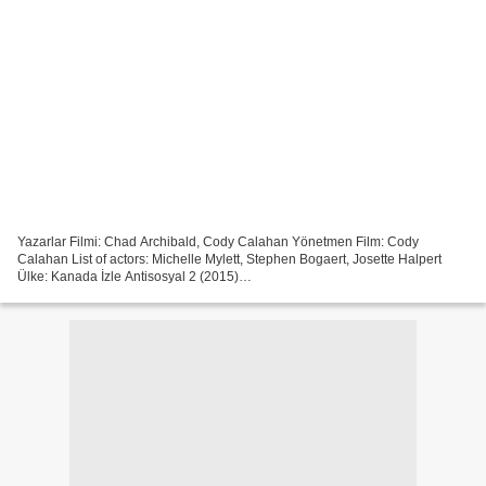
Yazarlar Filmi: Chad Archibald, Cody Calahan Yönetmen Film: Cody
Calahan List of actors: Michelle Mylett, Stephen Bogaert, Josette Halpert
Ülke: Kanada İzle Antisosyal 2 (2015)
~~~~~~~~~~~~~~~~~~~~~~~~~~~~~~~~~ Çalışma Süresi: 90 min Kategori:
Korku Çıkış...