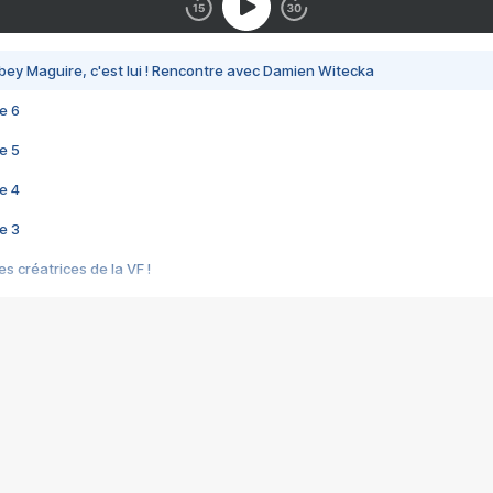
bey Maguire, c'est lui ! Rencontre avec Damien Witecka
e 6
e 5
e 4
e 3
s créatrices de la VF !
e 2
e 1
e Mektoub My Love arrive enfin ! Rencontre avec Shaïn Boumedine et Sal
i : après Toni en famille
elle réalise le bouleversant Dites lui que je l'aime