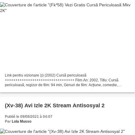
Link pentru vizionare ))) (2002) Cursã periculoasã
+++++++++++++++++++++++++++++++++ Film An: 2002, Titlu: Cursã
periculoasã, regizor de film: 94 min, Genuri de film: Acțiune, comedie,
criminalitate, dramă Țara: Germania, Canada Scriitori: Mark Malone...
(Xv-38) Avi Izle 2K Stream Antisosyal 2
Publié le 09/08/2021 à 04:07
Par
Lola Musso