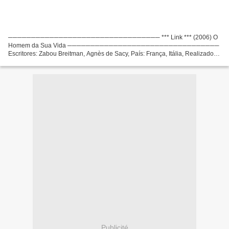
───────────────────────────────── *** Link *** (2006) O
Homem da Sua Vida ─────────────────────────────────
Escritores: Zabou Breitman, Agnès de Sacy, País: França, Itália, Realizador:
Zabou Breitman, Lista de atores: Bernard Campan, Charles Berling,...
Publicité