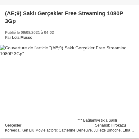
(AE;9) Saklı Gerçekler Free Streaming 1080P
3Gp
Publié le 09/08/2021 à 04:02
Par
Lola Musso
================================= *** Bağlantıyı tıkla Saklı
Gerçekler ================================= Senarist: Hirokazu
Koreeda, Ken Liu Movie actors: Catherine Deneuve, Juliette Binoche, Ethan
Hawke Ülke: Fransa, Japonya, İsviçre Yönetmen: Hirokazu...