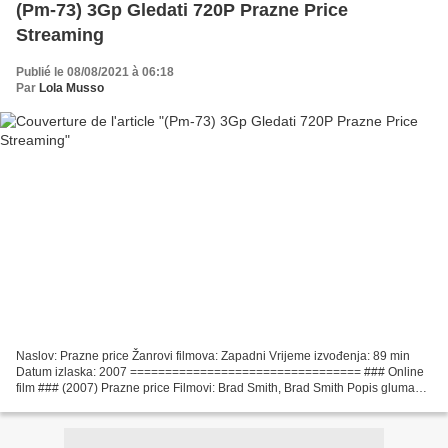
(Pm-73) 3Gp Gledati 720P Prazne Price
Streaming
Publié le 08/08/2021 à 06:18
Par
Lola Musso
Naslov: Prazne price Žanrovi filmova: Zapadni Vrijeme izvođenja: 89 min
Datum izlaska: 2007 ================================= ### Online
film ### (2007) Prazne price Filmovi: Brad Smith, Brad Smith Popis glumaca:
Luke Kirby, Keith Carradine, Noam Jenkins...