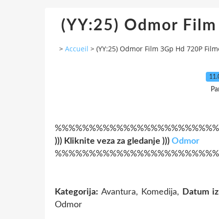
(YY:25) Odmor Film
>
Accueil
>
(YY:25) Odmor Film 3Gp Hd 720P Film
11.
Pa
%%%%%%%%%%%%%%%%%%%%%%%%
))) Kliknite veza za gledanje )))
Odmor
%%%%%%%%%%%%%%%%%%%%%%%%
Kategorija:
Avantura, Komedija,
Datum izl
Odmor