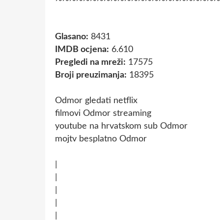
Glasano:
8431
IMDB ocjena:
6.610
Pregledi na mreži:
17575
Broji preuzimanja:
18395
Odmor gledati netflix
filmovi Odmor streaming
youtube na hrvatskom sub Odmor
mojtv besplatno Odmor
|
|
|
|
|