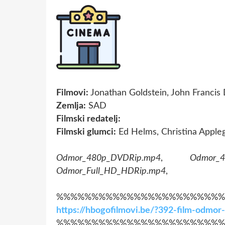
Filmovi:
Jonathan Goldstein, John Francis
Zemlja:
SAD
Filmski redatelj:
Filmski glumci:
Ed Helms, Christina Appleg
Odmor_480p_DVDRip.mp4
,
Odmor_4
Odmor_Full_HD_HDRip.mp4
,
%%%%%%%%%%%%%%%%%%%%%%%%
https://hbogofilmovi.be/?392-film-odmo
%%%%%%%%%%%%%%%%%%%%%%%%