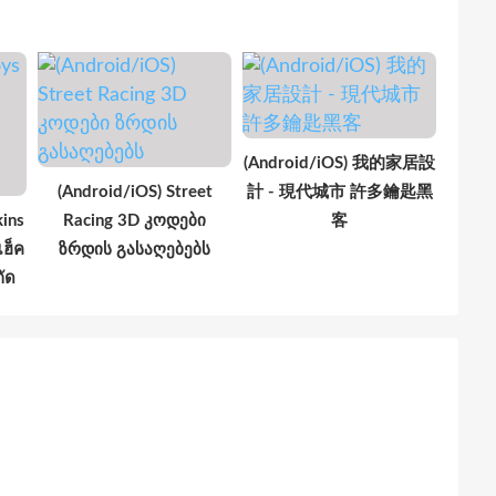
(Android/iOS) 我的家居設
(Android/iOS) Street
計 - 現代城市 許多鑰匙黑
kins
Racing 3D კოდები
客
แฮ็ค
ზრდის გასაღებებს
ัด