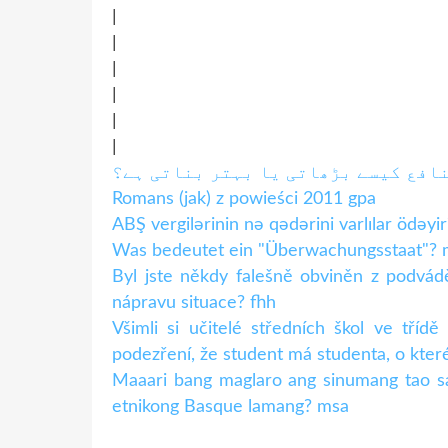
|
|
|
|
|
|
Romans (jak) z powieści 2011 gpa
ABŞ vergilərinin nə qədərini varlılar ödəyi
Was bedeutet ein "Überwachungsstaat"? 
Byl jste někdy falešně obviněn z podvád
nápravu situace? fhh
Všimli si učitelé středních škol ve tříd
podezření, že student má studenta, o kter
Maaari bang maglaro ang sinumang tao sa
etnikong Basque lamang? msa