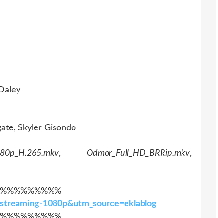
 Daley
ate, Skyler Gisondo
80p_H.265.mkv
,
Odmor_Full_HD_BRRip.mkv
,
%%%%%%%%%
r-streaming-1080p&utm_source=eklablog
%%%%%%%%%