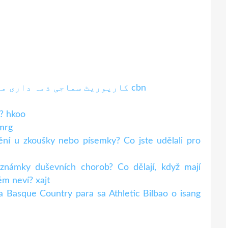
کارپوریٹ سماجی ذمہ داری منافع کیسے بڑھاتی یا بہتر بناتی ہے؟ cbn
r? hkoo
mrg
ění u zkoušky nebo písemky? Co jste udělali pro
ě známky duševních chorob? Co dělají, když mají
ém neví? xajt
 Basque Country para sa Athletic Bilbao o isang