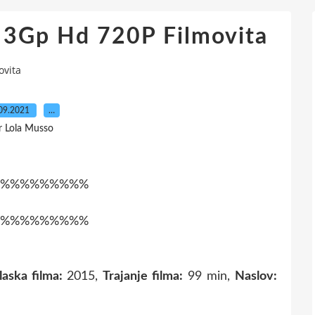
 3Gp Hd 720P Filmovita
ovita
09.2021
…
r Lola Musso
%%%%%%%%%
%%%%%%%%%
aska filma:
2015,
Trajanje filma:
99 min,
Naslov: