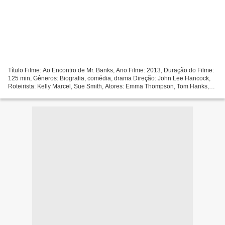
Título Filme: Ao Encontro de Mr. Banks, Ano Filme: 2013, Duração do Filme:
125 min, Gêneros: Biografia, comédia, drama Direção: John Lee Hancock,
Roteirista: Kelly Marcel, Sue Smith, Atores: Emma Thompson, Tom Hanks,
Annie Rose Buckley, País: EUA, Reino...