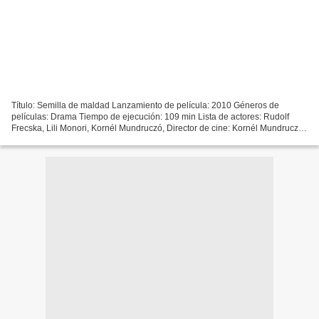
Título: Semilla de maldad Lanzamiento de película: 2010 Géneros de
películas: Drama Tiempo de ejecución: 109 min Lista de actores: Rudolf
Frecska, Lili Monori, Kornél Mundruczó, Director de cine: Kornél Mundruczó,
Escritores: Kornél Mundruczó, Mary Shelley,...