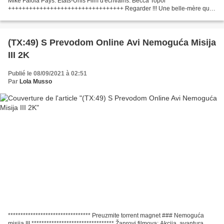
Mike Faiola Pays: Etats-Unis Film d'écrivains: Becca Topol
+++++++++++++++++++++++++++++++++ Regarder !!! Une belle-mère qui
me veut du mal (2017) Titre: Une belle-mère qui...
(TX:49) S Prevodom Online Avi Nemoguća Misija
III 2K
Publié le 08/09/2021 à 02:51
Par
Lola Musso
********************************* Preuzmite torrent magnet ### Nemoguća
misija III ********************************* Žanrovi filmova: Akcija, avantura,