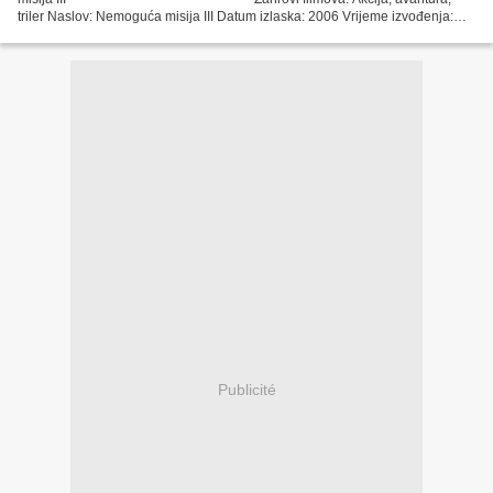
triler Naslov: Nemoguća misija III Datum izlaska: 2006 Vrijeme izvođenja:
126 min Zemlja: SAD, Njemačka,...
Publicité