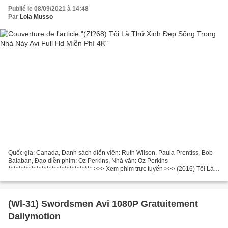
Publié le 08/09/2021 à 14:48
Par
Lola Musso
Quốc gia: Canada, Danh sách diễn viên: Ruth Wilson, Paula Prentiss, Bob
Balaban, Đạo diễn phim: Oz Perkins, Nhà văn: Oz Perkins
********************************* >>> Xem phim trực tuyến >>> (2016) Tôi Là
Thứ Xinh Đẹp Sống Trong Nhà Này *********************************...
(Wl-31) Swordsmen Avi 1080P Gratuitement
Dailymotion