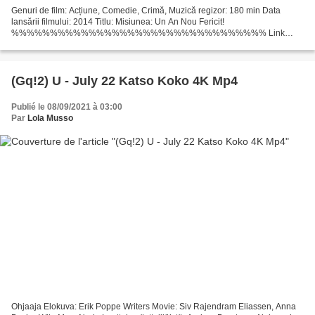
Genuri de film: Acțiune, Comedie, Crimă, Muzică regizor: 180 min Data
lansării filmului: 2014 Titlu: Misiunea: Un An Nou Fericit!
%%%%%%%%%%%%%%%%%%%%%%%%%%%%%%%%% Link
pentru vizionarea filmului >>> Misiunea: Un An Nou Fericit! (2014)
%%%%%%%%%%%%%%%%%%%%%%%%%%%%%%%%%...
(Gq!2) U - July 22 Katso Koko 4K Mp4
Publié le 08/09/2021 à 03:00
Par
Lola Musso
Ohjaaja Elokuva: Erik Poppe Writers Movie: Siv Rajendram Eliassen, Anna