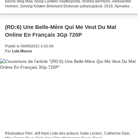
Bache-Wiig Maa: Norja Luettelo näyttelijöistä: Andrea Berntzen, Aleksander
Holmen, Solveig Koløen Birkeland Elokuvan julkaisupäivä: 2018, Ajonaika:
93 min, Otsikko: U - July 22, Genret:...
(RD:6) Une Belle-Mère Qui Me Veut Du Mal
Online En Français 3Gp 720P
Publié le 08/09/2021 à 02:56
Par
Lola Musso
Réalisateur Film: Jeff Hare Liste des acteurs: Katie Leclerc, Catherine Dyer,