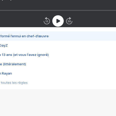
nsformé l’ennui en chef-d’œuvre
 DayZ
 a 13 ans (et vous l'avez ignoré)
e (littéralement)
im Rayan
 toutes les règles
s les jeux vidéo
us choquant de Rockstar ? - Le scandale BULLY
e plus moche de Steam