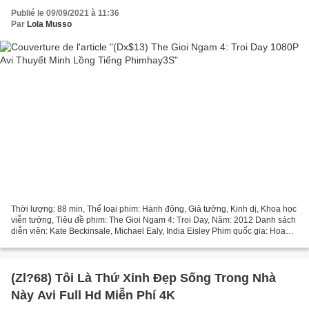
Publié le 09/09/2021 à 11:36
Par
Lola Musso
Thời lượng: 88 min, Thể loại phim: Hành động, Giả tưởng, Kinh dị, Khoa học
viễn tưởng, Tiêu đề phim: The Gioi Ngam 4: Troi Day, Năm: 2012 Danh sách
diễn viên: Kate Beckinsale, Michael Ealy, India Eisley Phim quốc gia: Hoa
Kỳ, Canada Đạo diễn phim: Phim...
(Zl?68) Tôi Là Thứ Xinh Đẹp Sống Trong Nhà
Này Avi Full Hd Miễn Phí 4K