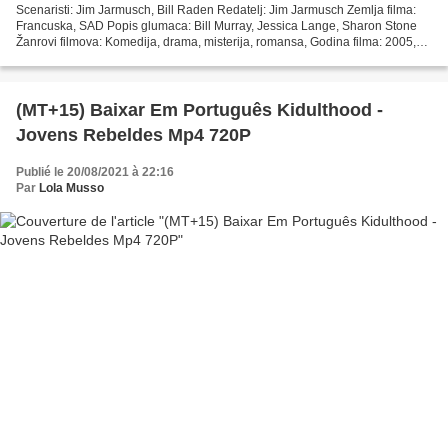
Scenaristi: Jim Jarmusch, Bill Raden Redatelj: Jim Jarmusch Zemlja filma:
Francuska, SAD Popis glumaca: Bill Murray, Jessica Lange, Sharon Stone
Žanrovi filmova: Komedija, drama, misterija, romansa, Godina filma: 2005,
Naslov: Slomljeno cvijeće, Trajanje:...
(MT+15) Baixar Em Português Kidulthood -
Jovens Rebeldes Mp4 720P
Publié le 20/08/2021 à 22:16
Par
Lola Musso