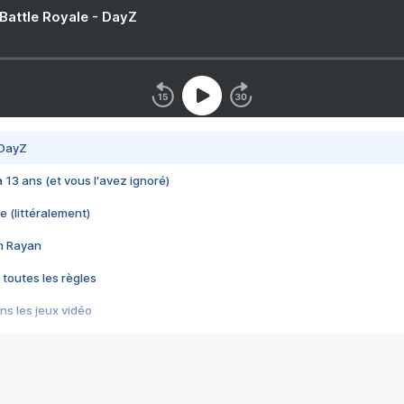
 Battle Royale - DayZ
 DayZ
 a 13 ans (et vous l'avez ignoré)
e (littéralement)
im Rayan
 toutes les règles
s les jeux vidéo
us choquant de Rockstar ? - Le scandale BULLY
e plus moche de Steam