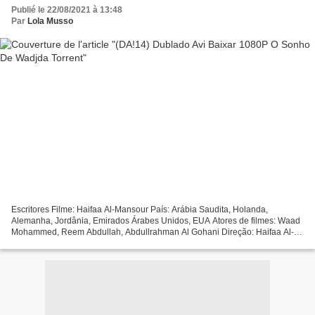
Publié le 22/08/2021 à 13:48
Par
Lola Musso
Escritores Filme: Haifaa Al-Mansour País: Arábia Saudita, Holanda,
Alemanha, Jordânia, Emirados Árabes Unidos, EUA Atores de filmes: Waad
Mohammed, Reem Abdullah, Abdullrahman Al Gohani Direção: Haifaa Al-
Mansour Categoria: Comédia, Drama Título Filme:...