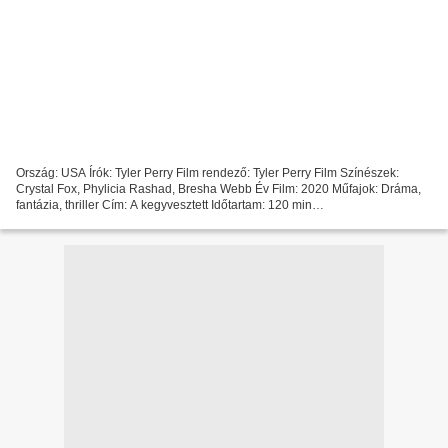
Ország: USA Írók: Tyler Perry Film rendező: Tyler Perry Film Színészek:
Crystal Fox, Phylicia Rashad, Bresha Webb Év Film: 2020 Műfajok: Dráma,
fantázia, thriller Cím: A kegyvesztett Időtartam: 120 min
~~~~~~~~~~~~~~~~~~~~~~~~~~~~~~~~~ *** A torrent megtekintése...