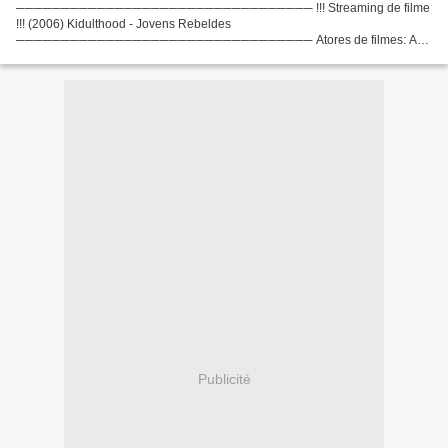
───────────────────────────────── !!! Streaming de filme
!!! (2006) Kidulthood - Jovens Rebeldes
───────────────────────────────── Atores de filmes: Aml
Ameen, Red Madrell, Noel Clarke País do filme: Reino Unido Direção:
Menhaj Huda Roteirista: Noel Clarke...
Publicité