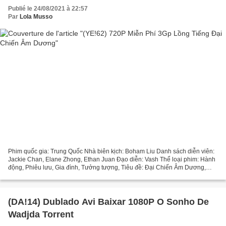
Publié le 24/08/2021 à 22:57
Par
Lola Musso
Phim quốc gia: Trung Quốc Nhà biên kịch: Boham Liu Danh sách diễn viên:
Jackie Chan, Elane Zhong, Ethan Juan Đạo diễn: Vash Thể loại phim: Hành
động, Phiêu lưu, Gia đình, Tưởng tượng, Tiêu đề: Đại Chiến Âm Dương,
Phim phát hành: 2019, Thời lượng phim:...
(DA!14) Dublado Avi Baixar 1080P O Sonho De
Wadjda Torrent